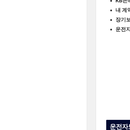
KB손
내 계
장기보
운전자
운전자보